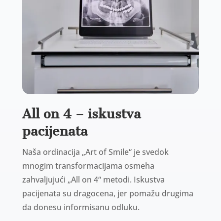
All on 4 – iskustva
pacijenata
Naša ordinacija „Art of Smile“ je svedok
mnogim transformacijama osmeha
zahvaljujući „All on 4“ metodi. Iskustva
pacijenata su dragocena, jer pomažu drugima
da donesu informisanu odluku.