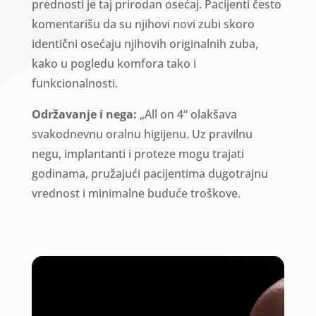
prednosti je taj prirodan osećaj. Pacijenti često
komentarišu da su njihovi novi zubi skoro
identični osećaju njihovih originalnih zuba,
kako u pogledu komfora tako i
funkcionalnosti.
Održavanje i nega:
„All on 4“ olakšava
svakodnevnu oralnu higijenu. Uz pravilnu
negu, implantanti i proteze mogu trajati
godinama, pružajući pacijentima dugotrajnu
vrednost i minimalne buduće troškove.