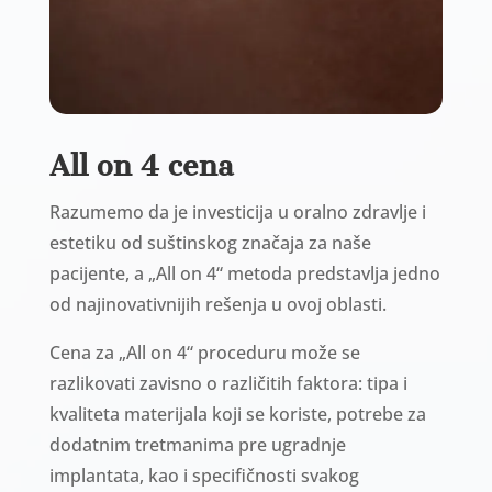
All on 4 cena
Razumemo da je investicija u oralno zdravlje i
estetiku od suštinskog značaja za naše
pacijente, a „All on 4“ metoda predstavlja jedno
od najinovativnijih rešenja u ovoj oblasti.
Cena za „All on 4“ proceduru može se
razlikovati zavisno o različitih faktora: tipa i
kvaliteta materijala koji se koriste, potrebe za
dodatnim tretmanima pre ugradnje
implantata, kao i specifičnosti svakog