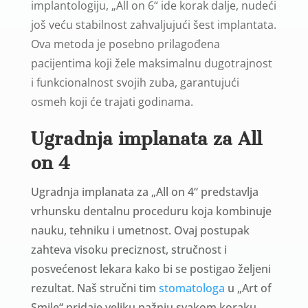
implantologiju, „All on 6“ ide korak dalje, nudeći
još veću stabilnost zahvaljujući šest implantata.
Ova metoda je posebno prilagođena
pacijentima koji žele maksimalnu dugotrajnost
i funkcionalnost svojih zuba, garantujući
osmeh koji će trajati godinama.
Ugradnja implanata za All
on 4
Ugradnja implanata za „All on 4“ predstavlja
vrhunsku dentalnu proceduru koja kombinuje
nauku, tehniku i umetnost. Ovaj postupak
zahteva visoku preciznost, stručnost i
posvećenost lekara kako bi se postigao željeni
rezultat. Naš stručni tim
stomatologa
u „Art of
Smile“ pridaje veliku pažnju svakom koraku