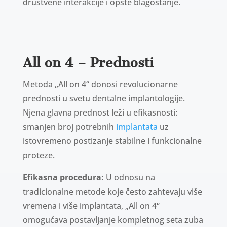
društvene interakcije i opšte blagostanje.
All on 4 – Prednosti
Metoda „All on 4“ donosi revolucionarne
prednosti u svetu dentalne implantologije.
Njena glavna prednost leži u efikasnosti:
smanjen broj potrebnih
implantata
uz
istovremeno postizanje stabilne i funkcionalne
proteze.
Efikasna procedura:
U odnosu na
tradicionalne metode koje često zahtevaju više
vremena i više implantata, „All on 4“
omogućava postavljanje kompletnog seta zuba