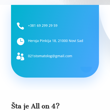

+381 69 299 29 59

Heroja Pinkija 18, 21000 Novi Sad

021stomatolog@gmail.com
Šta je All on 4?