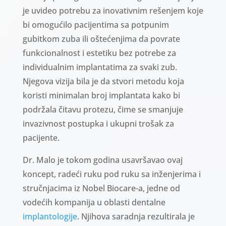
je uvideo potrebu za inovativnim rešenjem koje
bi omogućilo pacijentima sa potpunim
gubitkom zuba ili oštećenjima da povrate
funkcionalnost i estetiku bez potrebe za
individualnim implantatima za svaki zub.
Njegova vizija bila je da stvori metodu koja
koristi minimalan broj implantata kako bi
podržala čitavu protezu, čime se smanjuje
invazivnost postupka i ukupni trošak za
pacijente.
Dr. Malo je tokom godina usavršavao ovaj
koncept, radeći ruku pod ruku sa inženjerima i
stručnjacima iz Nobel Biocare-a, jedne od
vodećih kompanija u oblasti dentalne
implantologije
. Njihova saradnja rezultirala je