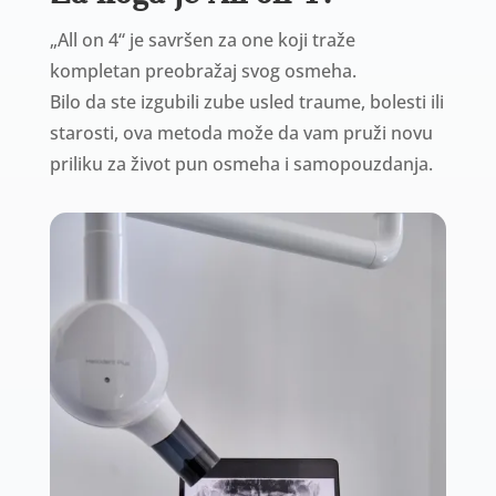
„All on 4“ je savršen za one koji traže
kompletan preobražaj svog osmeha.
Bilo da ste izgubili zube usled traume, bolesti ili
starosti, ova metoda može da vam pruži novu
priliku za život pun osmeha i samopouzdanja.