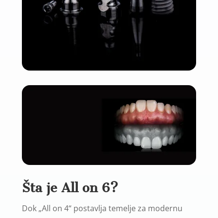
Šta je All on 6?
Dok „All on 4“ postavlja temelje za modernu