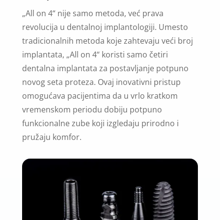
„All on 4“ nije samo metoda, već prava
revolucija u dentalnoj implantologiji. Umesto
tradicionalnih metoda koje zahtevaju veći broj
implantata, „All on 4“ koristi samo četiri
dentalna implantata za postavljanje potpuno
novog seta proteza. Ovaj inovativni pristup
omogućava pacijentima da u vrlo kratkom
vremenskom periodu dobiju potpuno
funkcionalne zube koji izgledaju prirodno i
pružaju komfor.