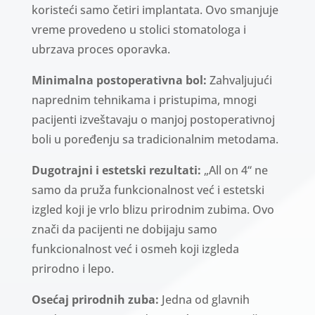
koristeći samo četiri implantata. Ovo smanjuje
vreme provedeno u stolici stomatologa i
ubrzava proces oporavka.
Minimalna postoperativna bol:
Zahvaljujući
naprednim tehnikama i pristupima, mnogi
pacijenti izveštavaju o manjoj postoperativnoj
boli u poređenju sa tradicionalnim metodama.
Dugotrajni i estetski rezultati:
„All on 4“ ne
samo da pruža funkcionalnost već i estetski
izgled koji je vrlo blizu prirodnim zubima. Ovo
znači da pacijenti ne dobijaju samo
funkcionalnost već i osmeh koji izgleda
prirodno i lepo.
Osećaj prirodnih zuba:
Jedna od glavnih