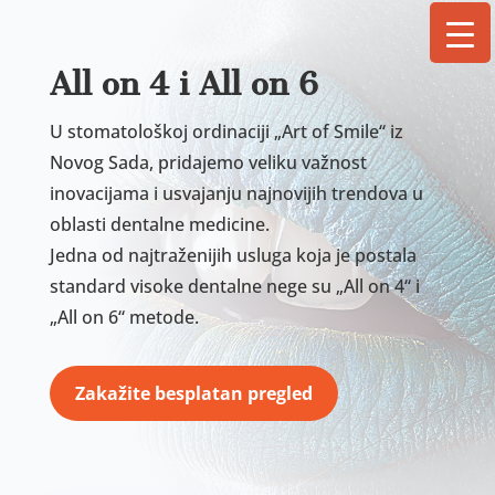
All on 4 i All on 6
U stomatološkoj ordinaciji „Art of Smile“ iz
Novog Sada, pridajemo veliku važnost
inovacijama i usvajanju najnovijih trendova u
oblasti dentalne medicine.
Jedna od najtraženijih usluga koja je postala
standard visoke dentalne nege su „All on 4“ i
„All on 6“ metode.
Zakažite besplatan pregled