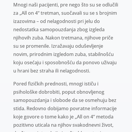
Mnogi naši pacijenti, pre nego što su se odlučili
za „All on 4“ tretman, suočavali su se s brojnim
izazovima – od nelagodnosti pri jelu do
nedostatka samopouzdanja zbog izgleda
njihovih zuba. Nakon tretmana, njihove priče
su se promenile. Izražavaju oduševljenje
novim, prirodnim izgledom zuba, stabilnošću
koju osećaju i sposobnošću da ponovo uživaju
u hrani bez straha ili nelagodnosti.
Pored fizičkih prednosti, mnogi ističu i
psihološke dobrobiti, poput obnovljenog
samopouzdanja i slobode da se osmehuju bez
stida. Redovno dobijamo povratne informacije
koje govore o tome kako je „All on 4“ metoda
pozitivno uticala na njihov svakodnevni život,