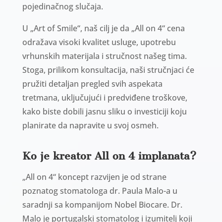
pojedinačnog slučaja.
U „Art of Smile“, naš cilj je da „All on 4“ cena
odražava visoki kvalitet usluge, upotrebu
vrhunskih materijala i stručnost našeg tima.
Stoga, prilikom konsultacija, naši stručnjaci će
pružiti detaljan pregled svih aspekata
tretmana, uključujući i predviđene troškove,
kako biste dobili jasnu sliku o investiciji koju
planirate da napravite u svoj osmeh.
Ko je kreator All on 4 implanata?
„All on 4“ koncept razvijen je od strane
poznatog stomatologa dr. Paula Malo-a u
saradnji sa kompanijom Nobel Biocare. Dr.
Malo je portugalski stomatolog i izumitelj koji